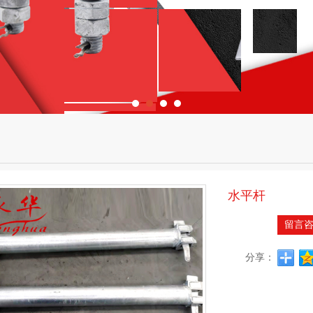
水平杆
留言
分享：