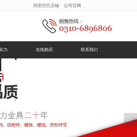
阿里巴巴店铺
公司官网
实力
在线购买
联系我们