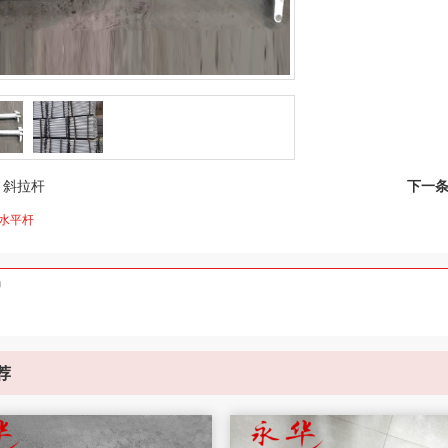
：
斜拉杆
下一
水平杆
绍
荐