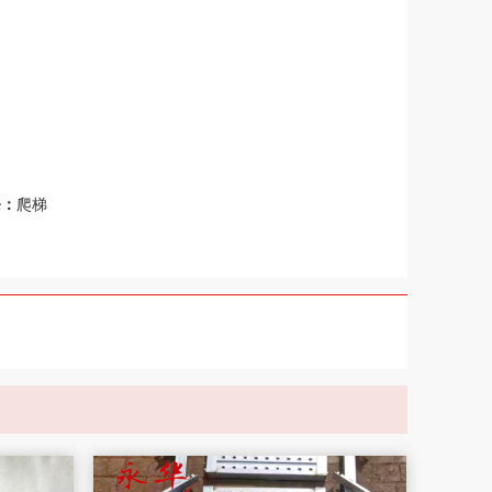
条：
爬梯