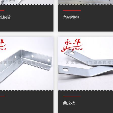
线抱箍
角钢横担
曲拉板