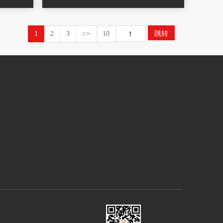
跳转
1
2
3
>>
10