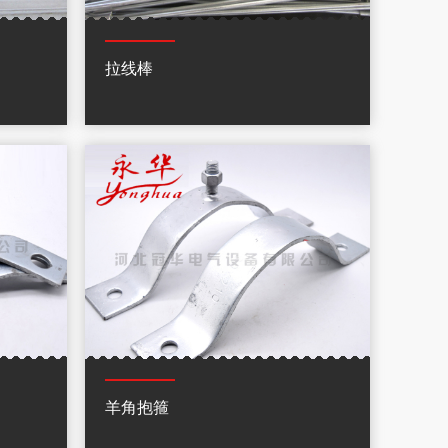
拉线棒
羊角抱箍