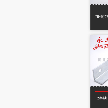
加强拉
七字铁