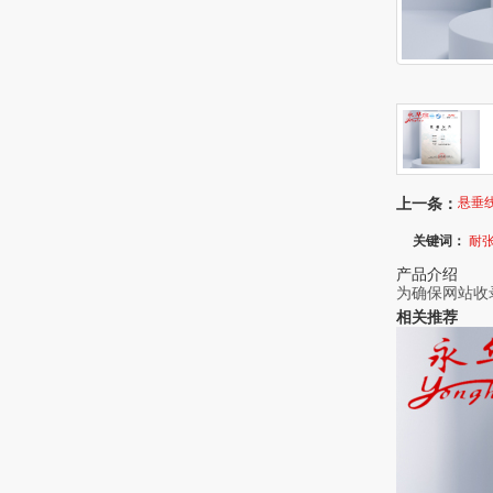
上一条：
悬垂
关键词：
耐
产品介绍
为确保网站收
相关推荐