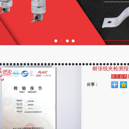
耐张线夹检测报
留言咨询
分享：