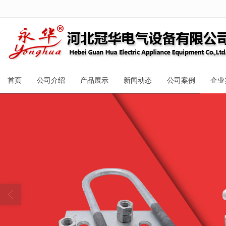
很遗憾，因您的浏览器版本过低导致
首页
公司介绍
产品展示
新闻动态
公司案例
企业